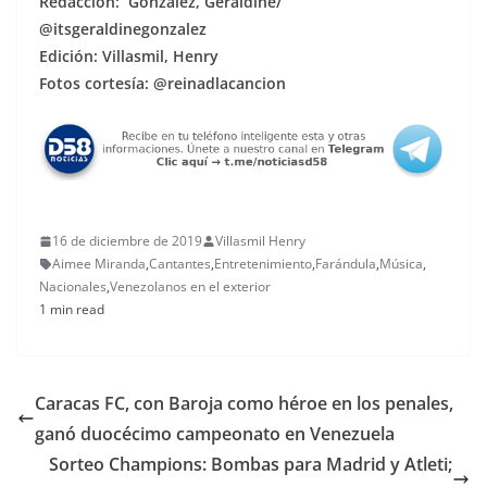
Redacción: González, Geraldine/
@itsgeraldinegonzalez
Edición: Villasmil, Henry
Fotos cortesía: @reinadlacancion
16 de diciembre de 2019
Villasmil Henry
Aimee Miranda
,
Cantantes
,
Entretenimiento
,
Farándula
,
Música
,
Nacionales
,
Venezolanos en el exterior
1 min read
Caracas FC, con Baroja como héroe en los penales,
ganó duocécimo campeonato en Venezuela
Sorteo Champions: Bombas para Madrid y Atleti;