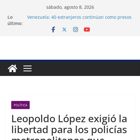
Saltar
sábado, agosto 8, 2026
al
Lo
Venezuela: 40 extranjeros continúan como presos
contenido
último:
políticos del régimen
Crisis carcelaria: OVP denuncia 15 años de
violaciones a los derechos humanos
Exigen control independiente del Fondo Petrolero
en Venezuela
Vente Venezuela exige justicia por muerte del
preso político José Breijo
Festival de Cine Francés culmina muestra
histórica y prepara 40ª edición
POLÍTICA
Leopoldo López exigió la
libertad para los policías