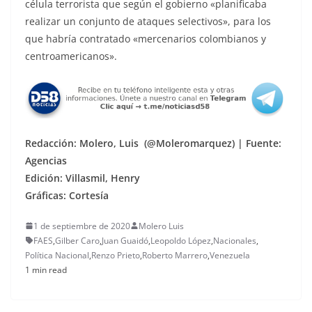
célula terrorista que según el gobierno «planificaba
realizar un conjunto de ataques selectivos», para los
que habría contratado «mercenarios colombianos y
centroamericanos».
Re
dacción: Molero, Luis (@Moleromarquez) | Fuente:
Agencias
Edición: Villasmil, Henry
Gráficas: Cortesía
1 de septiembre de 2020
Molero Luis
FAES
,
Gilber Caro
,
Juan Guaidó
,
Leopoldo López
,
Nacionales
,
Política Nacional
,
Renzo Prieto
,
Roberto Marrero
,
Venezuela
1 min read