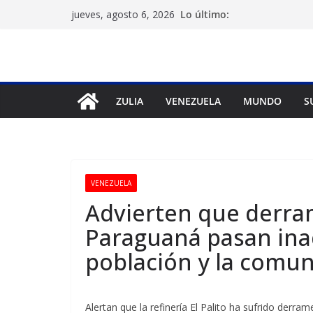
Saltar
Lo último:
jueves, agosto 6, 2026
al
contenido
ZULIA
VENEZUELA
MUNDO
S
VENEZUELA
Advierten que derra
Paraguaná pasan inad
población y la comun
Alertan que la refinería El Palito ha sufrido derr