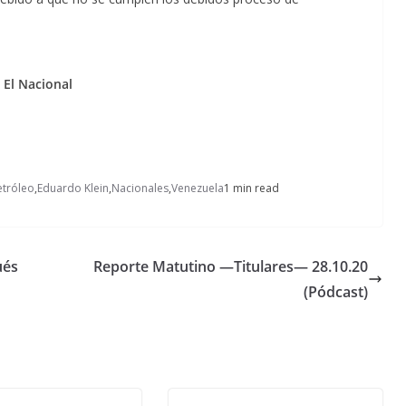
 El Nacional
tróleo
,
Eduardo Klein
,
Nacionales
,
Venezuela
1 min read
ués
Reporte Matutino —Titulares— 28.10.20
(Pódcast)