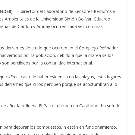
(ND58).-
El director del Laboratorio de Sensores Remotos y
os Ambientales de la Universidad Simón Bolívar, Eduardo
efinerías de Cardón y Amuay ocurren cada vez con más
 los derrames de crudo que ocurren en el Complejo Refinador
dvertidos por la población, debido a que la marea se los
 son percibidos por la comunidad internacional.
ó que «En el caso de haber evidencia en las playas, esos lugares
los derrames que ni los perciben porque se acostumbran a lo
de año, la refinería El Palito, ubicada en Carabobo, ha sufrido
n para depurar los compuestos, n están en funcionamiento,
debido a que no se cumplen los debidos proceso de