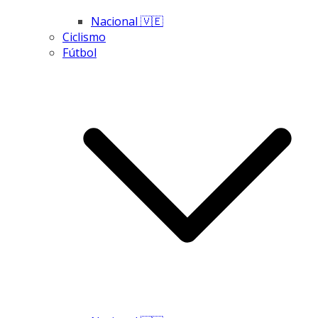
Nacional 🇻🇪
Ciclismo
Fútbol