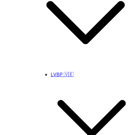
LVBP 🇻🇪