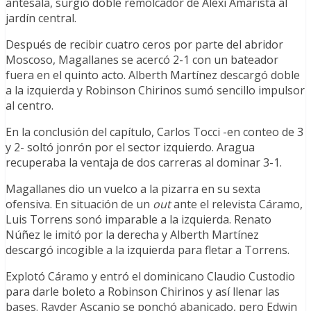
antesala, surgió doble remolcador de Alexi Amarista al
jardín central.
Después de recibir cuatro ceros por parte del abridor
Moscoso, Magallanes se acercó 2-1 con un bateador
fuera en el quinto acto. Alberth Martínez descargó doble
a la izquierda y Robinson Chirinos sumó sencillo impulsor
al centro.
En la conclusión del capítulo, Carlos Tocci -en conteo de 3
y 2- soltó jonrón por el sector izquierdo. Aragua
recuperaba la ventaja de dos carreras al dominar 3-1.
Magallanes dio un vuelco a la pizarra en su sexta
ofensiva. En situación de un
out
ante el relevista Cáramo,
Luis Torrens sonó imparable a la izquierda. Renato
Núñez le imitó por la derecha y Alberth Martínez
descargó incogible a la izquierda para fletar a Torrens.
Explotó Cáramo y entró el dominicano Claudio Custodio
para darle boleto a Robinson Chirinos y así llenar las
bases. Rayder Ascanio se ponchó abanicado, pero Edwin