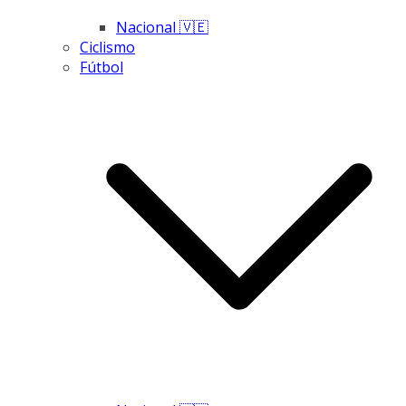
Nacional 🇻🇪
Ciclismo
Fútbol