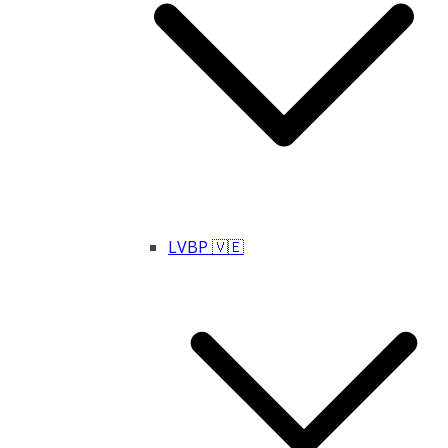
LVBP 🇻🇪