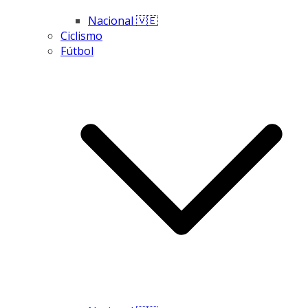
Nacional 🇻🇪
Ciclismo
Fútbol