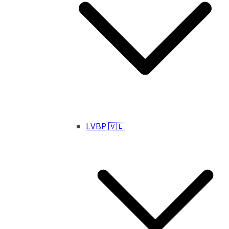
LVBP 🇻🇪