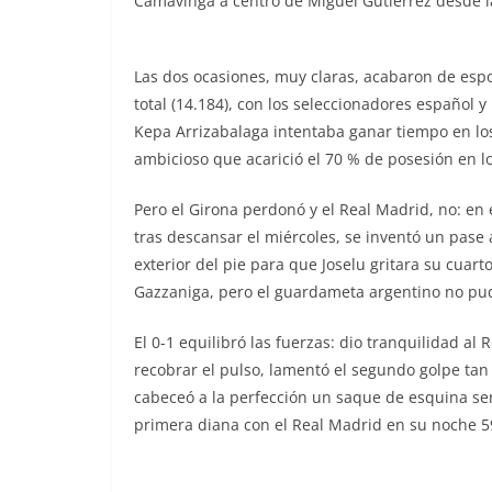
Camavinga a centro de Miguel Gutiérrez desde la 
Las dos ocasiones, muy claras, acabaron de espole
total (14.184), con los seleccionadores español 
Kepa Arrizabalaga intentaba ganar tiempo en los
ambicioso que acarició el 70 % de posesión en lo
Pero el Girona perdonó y el Real Madrid, no: en 
tras descansar el miércoles, se inventó un pase a
exterior del pie para que Joselu gritara su cuart
Gazzaniga, pero el guardameta argentino no pudo
El 0-1 equilibró las fuerzas: dio tranquilidad al
recobrar el pulso, lamentó el segundo golpe tan
cabeceó a la perfección un saque de esquina ser
primera diana con el Real Madrid en su noche 5