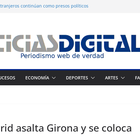
tranjeros continúan como presos políticos
a: OVP denuncia 15 años de violaciones a los
nos
independiente del Fondo Petrolero en
exige justicia por muerte del preso
jo
 Francés culmina muestra histórica y
ción
UCESOS
ECONOMÍA
DEPORTES
ARTES
F
rid asalta Girona y se coloca