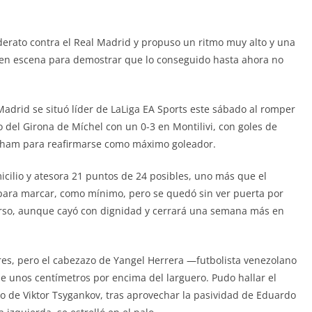
liderato contra el Real Madrid y propuso un ritmo muy alto y una
 en escena para demostrar que lo conseguido hasta ahora no
Madrid se situó líder de LaLiga EA Sports este sábado al romper
cto del Girona de Míchel con un 0-3 en Montilivi, con goles de
ngham para reafirmarse como máximo goleador.
micilio y atesora 21 puntos de 24 posibles, uno más que el
 para marcar, como mínimo, pero se quedó sin ver puerta por
urso, aunque cayó con dignidad y cerrará una semana más en
res, pero el cabezazo de Yangel Herrera —futbolista venezolano
e unos centímetros por encima del larguero. Pudo hallar el
o de Viktor Tsygankov, tras aprovechar la pasividad de Eduardo