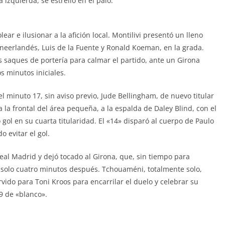
izquierda, se estrelló en el palo.
ar e ilusionar a la afición local. Montilivi presentó un lleno
y neerlandés, Luis de la Fuente y Ronald Koeman, en la grada.
 saques de portería para calmar el partido, ante un Girona
s minutos iniciales.
el minuto 17, sin aviso previo, Jude Bellingham, de nuevo titular
 la frontal del área pequeña, a la espalda de Daley Blind, con el
o gol en su cuarta titularidad. El «14» disparó al cuerpo de Paulo
 evitar el gol.
 Real Madrid y dejó tocado al Girona, que, sin tiempo para
 solo cuatro minutos después. Tchouaméni, totalmente solo,
vido para Toni Kroos para encarrilar el duelo y celebrar su
9 de «blanco».