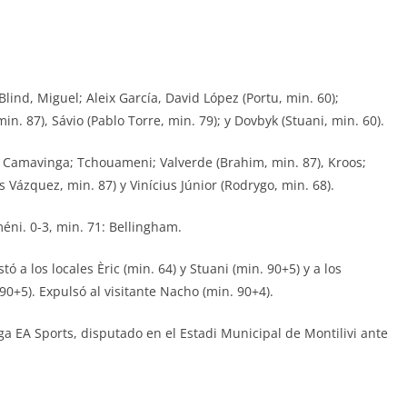
lind, Miguel; Aleix García, David López (Portu, min. 60);
min. 87), Sávio (Pablo Torre, min. 79); y Dovbyk (Stuani, min. 60).
 Camavinga; Tchouameni; Valverde (Brahim, min. 87), Kroos;
s Vázquez, min. 87) y Vinícius Júnior (Rodrygo, min. 68).
méni. 0-3, min. 71: Bellingham.
 a los locales Èric (min. 64) y Stuani (min. 90+5) y a los
 90+5). Expulsó al visitante Nacho (min. 90+4).
iga EA Sports, disputado en el Estadi Municipal de Montilivi ante