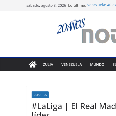
Saltar
Lo último:
Venezuela: 40 ex
sábado, agosto 8, 2026
al
del régimen
Crisis carcelari
contenido
derechos huma
Exigen control 
Venezuela
Vente Venezuela 
político José Brei
Festival de Cine
prepara 40ª edi
ZULIA
VENEZUELA
MUNDO
S
DEPORTES
#LaLiga | El Real Mad
líder