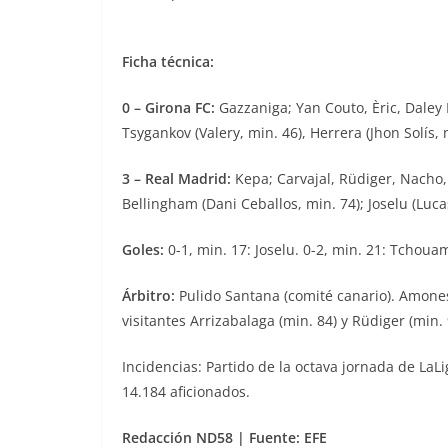
Ficha técnica:
0 – Girona FC:
Gazzaniga; Yan Couto, Èric, Daley B
Tsygankov (Valery, min. 46), Herrera (Jhon Solís, 
3 – Real Madrid:
Kepa; Carvajal, Rüdiger, Nacho,
Bellingham (Dani Ceballos, min. 74); Joselu (Luca
Goles:
0-1, min. 17: Joselu. 0-2, min. 21: Tchoua
Árbitro:
Pulido Santana (comité canario). Amonestó
visitantes Arrizabalaga (min. 84) y Rüdiger (min.
Incidencias: Partido de la octava jornada de LaL
14.184 aficionados.
Redacción ND58 | Fuente: EFE