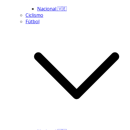
Nacional 🇻🇪
Ciclismo
Fútbol