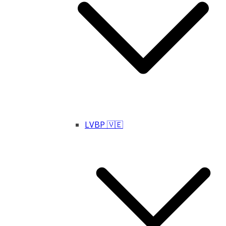
LVBP 🇻🇪