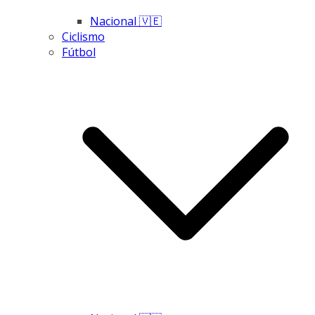
Nacional 🇻🇪
Ciclismo
Fútbol