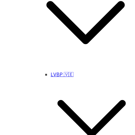
LVBP 🇻🇪