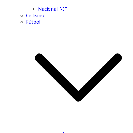
Nacional 🇻🇪
Ciclismo
Fútbol