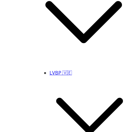
LVBP 🇻🇪