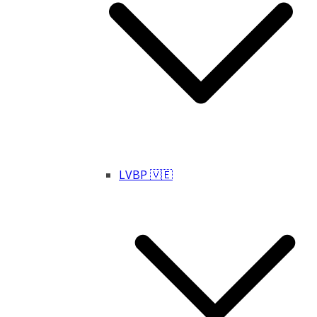
LVBP 🇻🇪