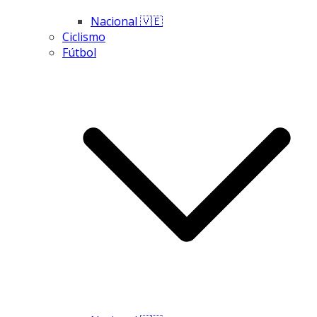
Nacional 🇻🇪
Ciclismo
Fútbol