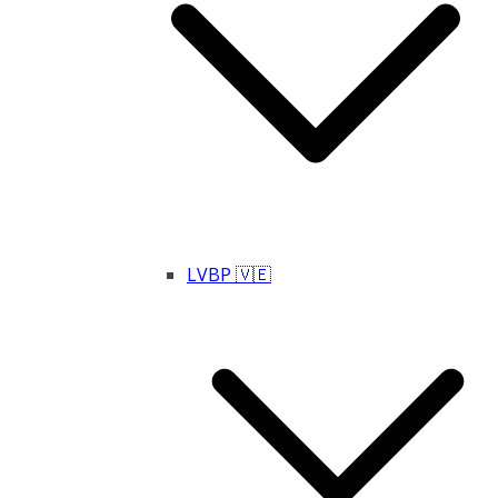
LVBP 🇻🇪