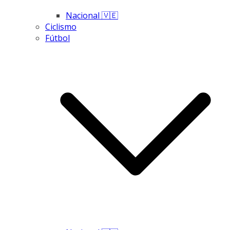
Nacional 🇻🇪
Ciclismo
Fútbol