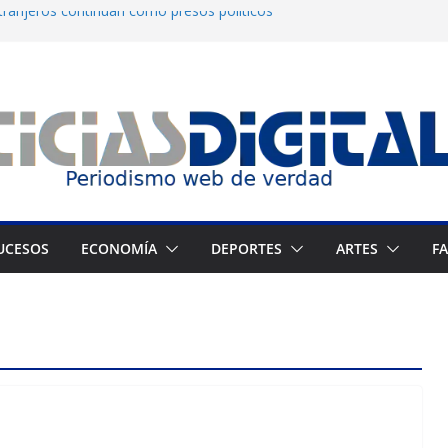
tranjeros continúan como presos políticos
: OVP denuncia 15 años de violaciones a los
os
ndependiente del Fondo Petrolero en
xige justicia por muerte del preso político
 Francés culmina muestra histórica y prepara
UCESOS
ECONOMÍA
DEPORTES
ARTES
F