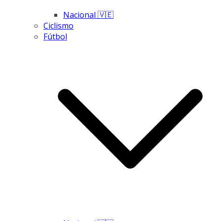
Nacional 🇻🇪
Ciclismo
Fútbol