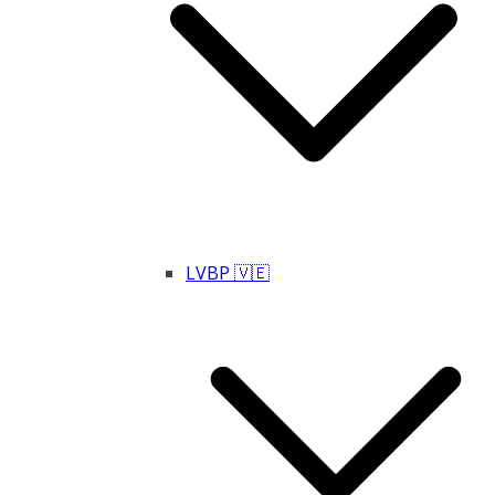
LVBP 🇻🇪