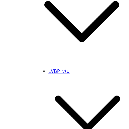
LVBP 🇻🇪