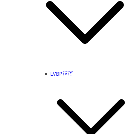
LVBP 🇻🇪