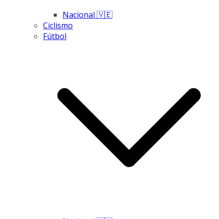
Nacional 🇻🇪
Ciclismo
Fútbol