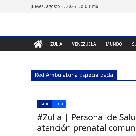
Saltar
Lo último:
jueves, agosto 6, 2026
al
contenido
ZULIA
VENEZUELA
MUNDO
S
Red Ambulatoria Especializada
SALUD
ZULIA
#Zulia | Personal de Salu
atención prenatal comuni