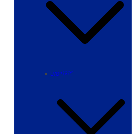
LVBP 🇻🇪