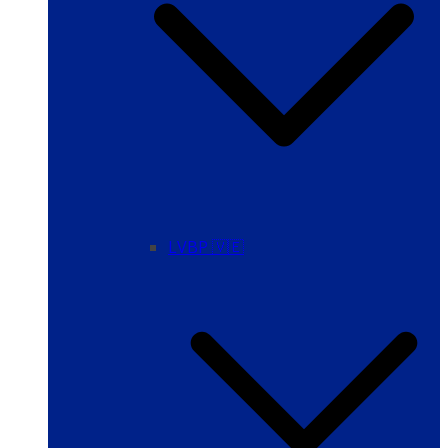
LVBP 🇻🇪