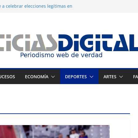
 a celebrar elecciones legítimas en
 Zuliano busca redimirse en su feudo
consagración del talento venezolano en el
del montañista Nirmal Purja tras
istán
 cronograma electoral a la mesa de
UCESOS
ECONOMÍA
DEPORTES
ARTES
F