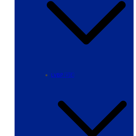
LVBP 🇻🇪