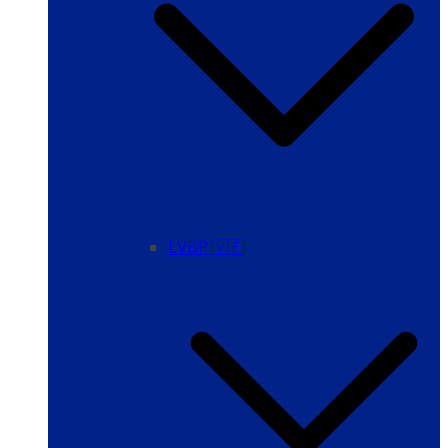
LVBP 🇻🇪