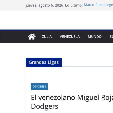
Saltar
Lo último:
Marco Rubio urge 
jueves, agosto 6, 2026
al
Venezuela
Liga FutVe: Rayo 
contenido
Diana Sanoja: La 
exterior
Hallan el cuerpo 
en Pakistán
ZULIA
VENEZUELA
MUNDO
S
Machado exige un
diálogo
Grandes Ligas
DEPORTES
El venezolano Miguel Roj
Dodgers