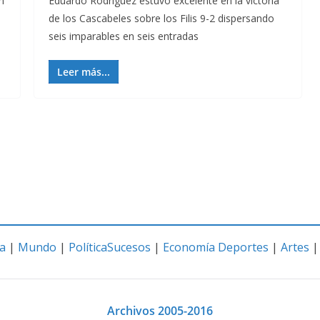
n
Eduardo Rodríguez estuvo excelente en la victoria
de los Cascabeles sobre los Filis 9-2 dispersando
seis imparables en seis entradas
Leer más...
a
|
Mundo
|
Política
Sucesos
|
Economía
Deportes
|
Artes
Archivos 2005-2016