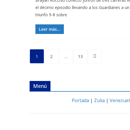
Brayan Rocchio conectó jonrón de tres carreras e
el décimo episodio llevando a los Guardianes a un
triunfo 9-8 sobre
Leer más...
Posts
1
2
…
13
pagination
Menú
Portada
|
Zulia
|
Venezuel