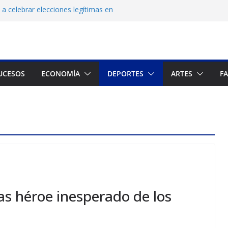
a celebrar elecciones legítimas en
Zuliano busca redimirse en su feudo
consagración del talento venezolano en el
del montañista Nirmal Purja tras avalancha
UCESOS
ECONOMÍA
DEPORTES
ARTES
F
 cronograma electoral a la mesa de
as héroe inesperado de los