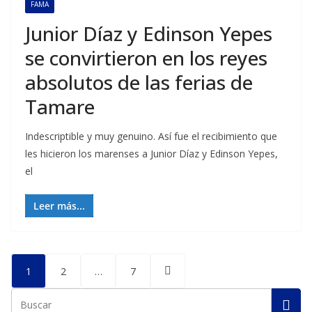
FAMA
Junior Díaz y Edinson Yepes
se convirtieron en los reyes
absolutos de las ferias de
Tamare
Indescriptible y muy genuino. Así fue el recibimiento que
les hicieron los marenses a Junior Díaz y Edinson Yepes,
el
Leer más...
Posts
1
2
…
7
pagination