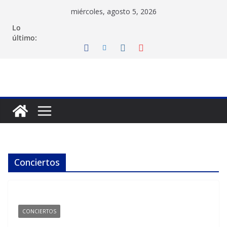
Saltar
miércoles, agosto 5, 2026
al
Lo
contenido
último:
Conciertos
CONCIERTOS