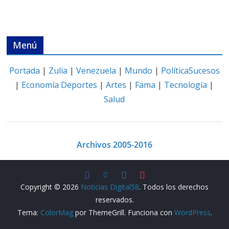
Menú
Portada
|
Zulia
|
Venezuela
|
Mundo
|
Política
Sucesos
|
Economía
Deportes
|
Artes
|
Fama
|
Tecnología
|
Salud
Archivos 2005-2016
Copyright © 2026
Noticias Digital58
. Todos los derechos
reservados.
Tema:
ColorMag
por ThemeGrill. Funciona con
WordPress
.