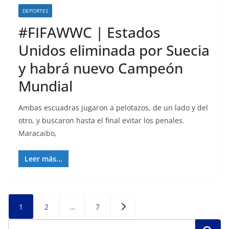
DEPORTES
#FIFAWWC | Estados
Unidos eliminada por Suecia
y habrá nuevo Campeón
Mundial
Ambas escuadras jugaron a pelotazos, de un lado y del
otro, y buscaron hasta el final evitar los penales.
Maracaibo,
Leer más...
Posts
1
2
…
7
pagination