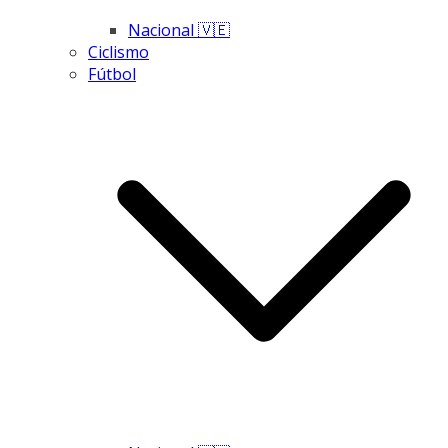
Nacional 🇻🇪
Ciclismo
Fútbol