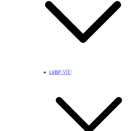
LVBP 🇻🇪