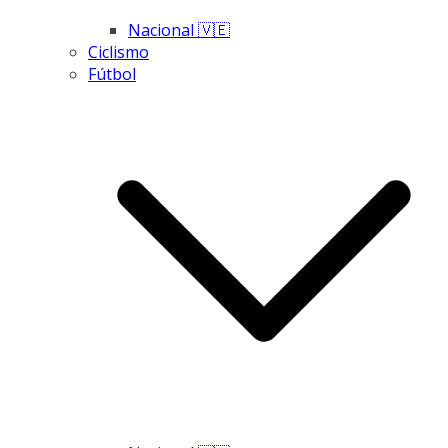
Nacional 🇻🇪
Ciclismo
Fútbol