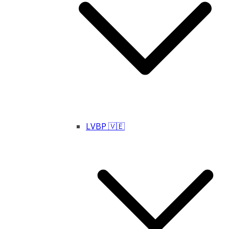
LVBP 🇻🇪