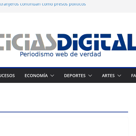
tranjeros continúan como presos políticos
a: OVP denuncia 15 años de violaciones a los
nos
independiente del Fondo Petrolero en
exige justicia por muerte del preso
jo
 Francés culmina muestra histórica y
ción
UCESOS
ECONOMÍA
DEPORTES
ARTES
F