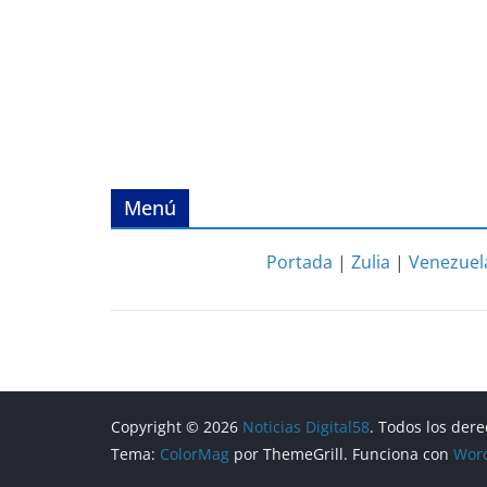
Menú
Portada
|
Zulia
|
Venezuel
Copyright © 2026
Noticias Digital58
. Todos los der
Tema:
ColorMag
por ThemeGrill. Funciona con
Wor