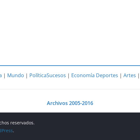
a
|
Mundo
|
Política
Sucesos
|
Economía
Deportes
|
Artes
Archivos 2005-2016
echos reservados.
dPress
.