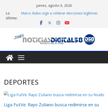
Saltar
jueves, agosto 6, 2026
al
Lo
Marco Rubio urge a celebrar elecciones legítimas
contenido
último:
en Venezuela
Liga FutVe: Rayo Zuliano busca redimirse en su
feudo
Diana Sanoja: La consagración del talento
venezolano en el exterior
Hallan el cuerpo del montañista Nirmal Purja tras
avalancha en Pakistán
Machado exige un cronograma electoral a la mesa
de diálogo
DEPORTES
Liga FutVe: Rayo Zuliano busca redimirse en su