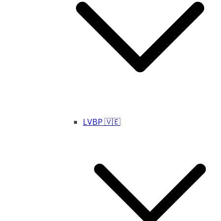
LVBP 🇻🇪