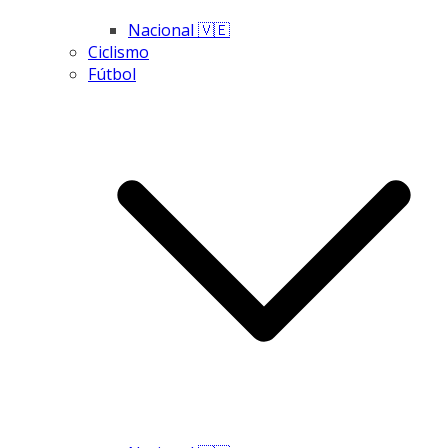
Nacional 🇻🇪
Ciclismo
Fútbol