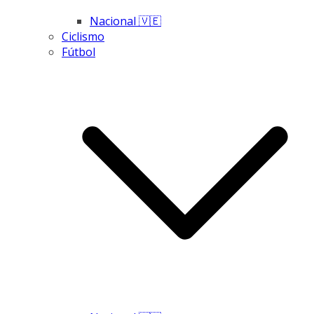
Nacional 🇻🇪
Ciclismo
Fútbol