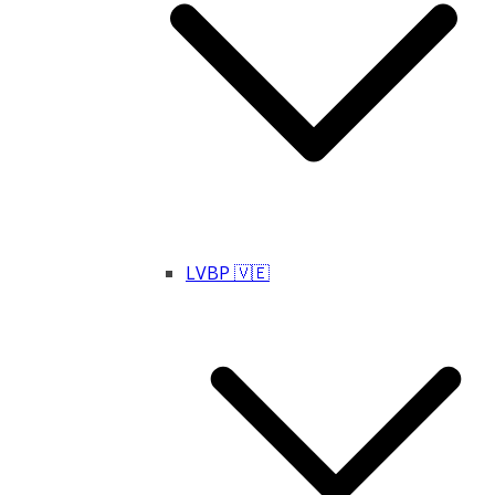
LVBP 🇻🇪