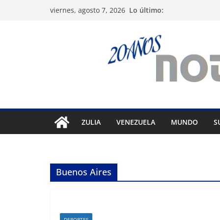
Saltar
Lo último:
viernes, agosto 7, 2026
al
contenido
ZULIA
VENEZUELA
MUNDO
S
Buenos Aires
DEPORTES