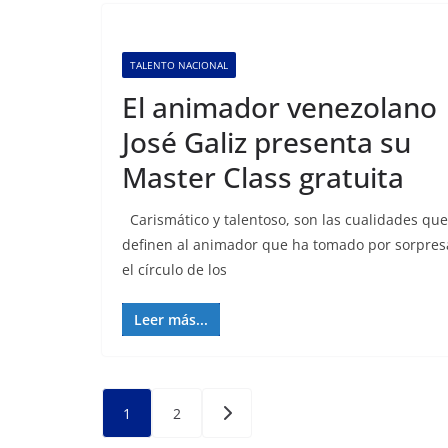
TALENTO NACIONAL
El animador venezolano
José Galiz presenta su
Master Class gratuita
Carismático y talentoso, son las cualidades que
definen al animador que ha tomado por sorpres
el círculo de los
Leer más...
Posts
1
2