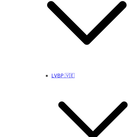
LVBP 🇻🇪