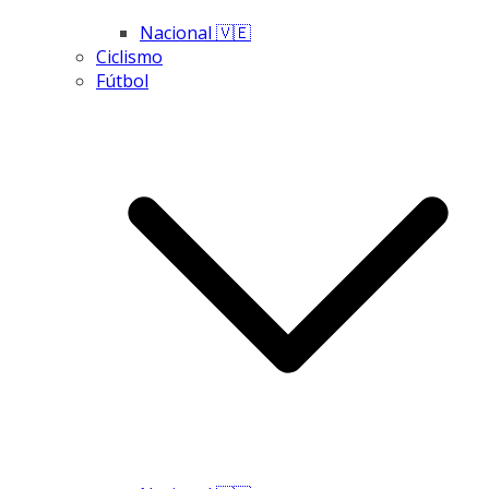
Nacional 🇻🇪
Ciclismo
Fútbol