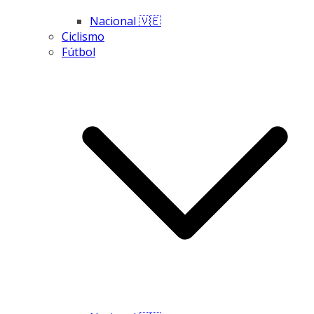
Nacional 🇻🇪
Ciclismo
Fútbol