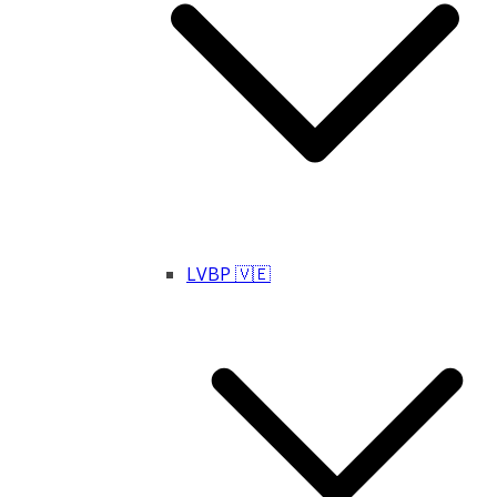
LVBP 🇻🇪