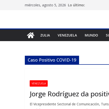
Saltar
Lo último:
miércoles, agosto 5, 2026
al
contenido
ZULIA
VENEZUELA
MUNDO
S
Caso Positivo COVID-19
VENEZUELA
Jorge Rodríguez da posit
El Vicepresidente Sectorial de Comunicación, Turi