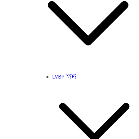
LVBP 🇻🇪