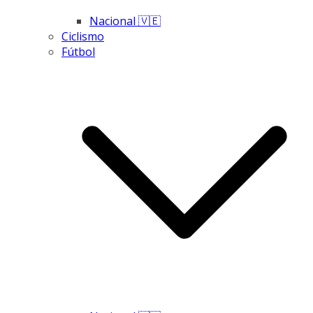
Nacional 🇻🇪
Ciclismo
Fútbol