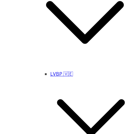
LVBP 🇻🇪