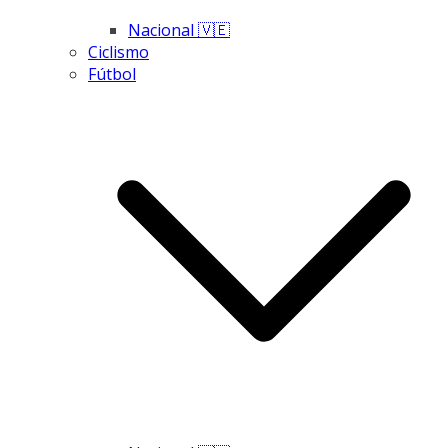
Nacional 🇻🇪
Ciclismo
Fútbol