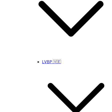
LVBP 🇻🇪