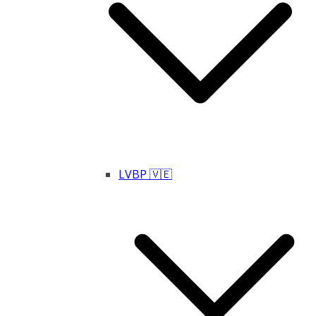
LVBP 🇻🇪