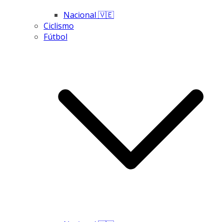
Nacional 🇻🇪
Ciclismo
Fútbol