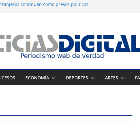
tranjeros continúan como presos políticos
a: OVP denuncia 15 años de violaciones a los
nos
independiente del Fondo Petrolero en
exige justicia por muerte del preso
jo
 Francés culmina muestra histórica y
ción
UCESOS
ECONOMÍA
DEPORTES
ARTES
F