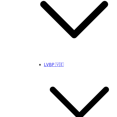
LVBP 🇻🇪