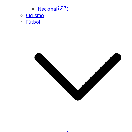
Nacional 🇻🇪
Ciclismo
Fútbol