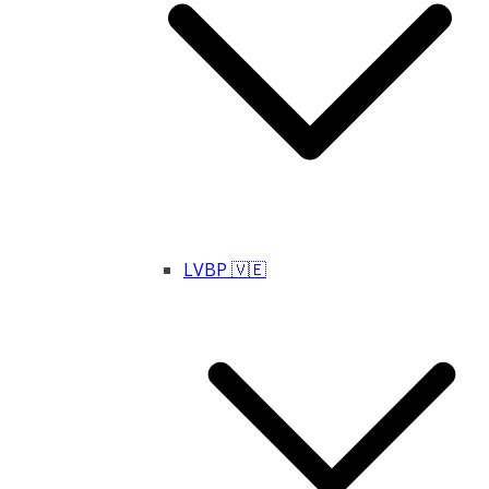
LVBP 🇻🇪