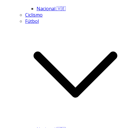
Nacional 🇻🇪
Ciclismo
Fútbol