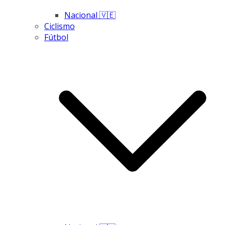
Nacional 🇻🇪
Ciclismo
Fútbol