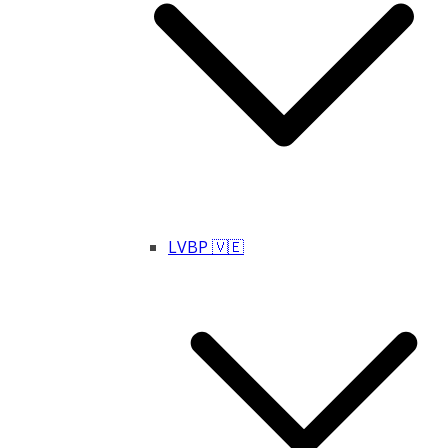
LVBP 🇻🇪