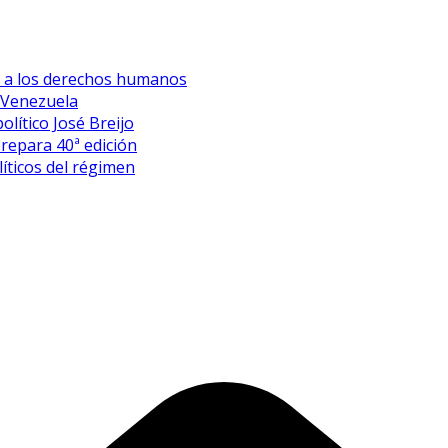
es a los derechos humanos
 Venezuela
olítico José Breijo
prepara 40ª edición
íticos del régimen