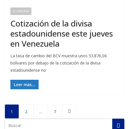
ECONOMÍA
Cotización de la divisa
estadounidense este jueves
en Venezuela
La tasa de cambio del BCV muestra unos 53.876,06
bolívares por debajo de la cotización de la divisa
estadounidense no
Leer más...
Posts
1
2
…
7
pagination