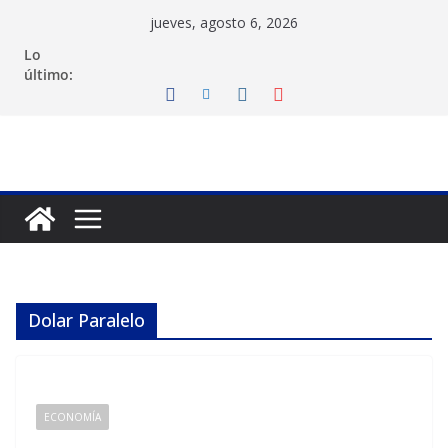
Saltar
jueves, agosto 6, 2026
al
Lo
contenido
último:
Dolar Paralelo
ECONOMÍA