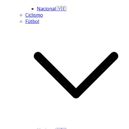
Nacional 🇻🇪
Ciclismo
Fútbol