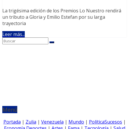
La trigésima edición de los Premios Lo Nuestro rendirá
un tributo a Gloria y Emilio Estefan por su larga
trayectoria
Leer más...
Menú
Portada
|
Zulia
|
Venezuela
|
Mundo
|
Política
Sucesos
|
Economía
Deportes
|
Artes
|
Fama
|
Tecnología
|
Salud