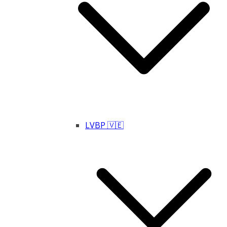
LVBP 🇻🇪