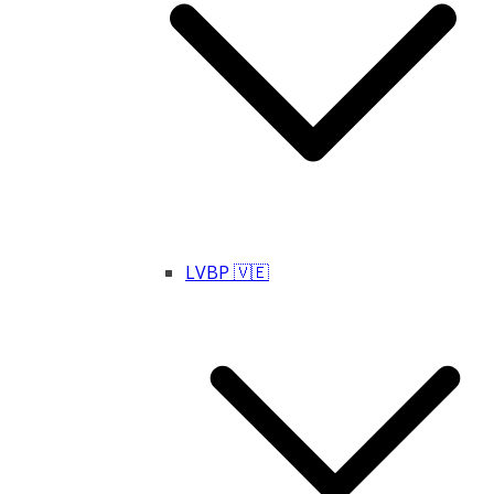
LVBP 🇻🇪