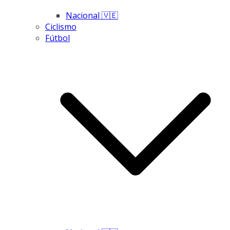
Nacional 🇻🇪
Ciclismo
Fútbol