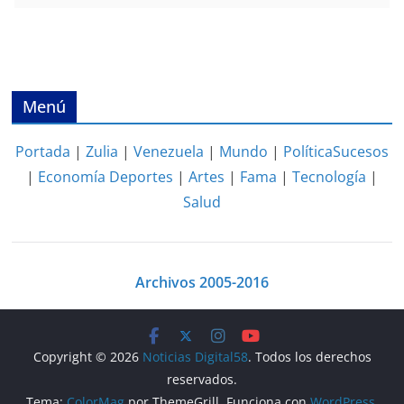
Menú
Portada
|
Zulia
|
Venezuela
|
Mundo
|
Política
Sucesos
|
Economía
Deportes
|
Artes
|
Fama
|
Tecnología
|
Salud
Archivos 2005-2016
Copyright © 2026
Noticias Digital58
. Todos los derechos
reservados.
Tema:
ColorMag
por ThemeGrill. Funciona con
WordPress
.