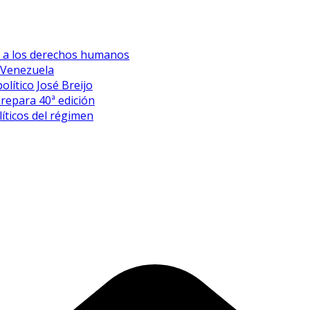
es a los derechos humanos
 Venezuela
olítico José Breijo
prepara 40ª edición
íticos del régimen