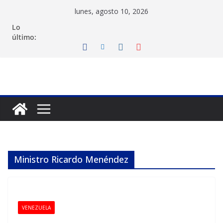
Saltar
lunes, agosto 10, 2026
al
Lo
contenido
último:
Ministro Ricardo Menéndez
VENEZUELA